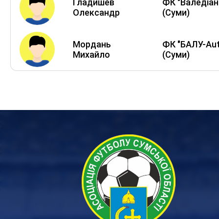
Гладишев
ФК "Валедіан
Олександр
(Суми)
Мордань
ФК "БАЛУ-Aut
Михайло
(Суми)