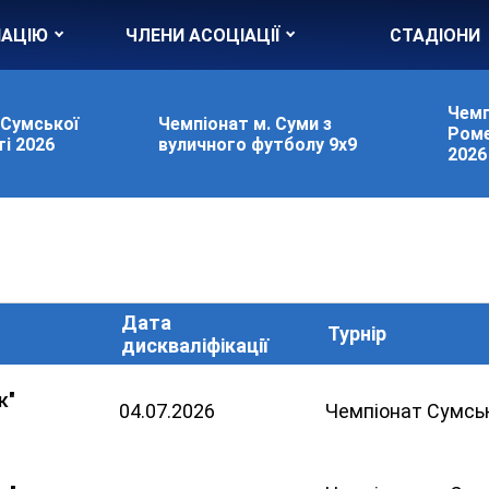
ІАЦІЮ
ЧЛЕНИ АСОЦІАЦІЇ
СТАДІОНИ
Чемп
 Сумської
Чемпіонат м. Суми з
Роме
і 2026
вуличного футболу 9х9
2026
Дата
Турнір
дискваліфікації
к"
04.07.2026
Чемпіонат Сумськ