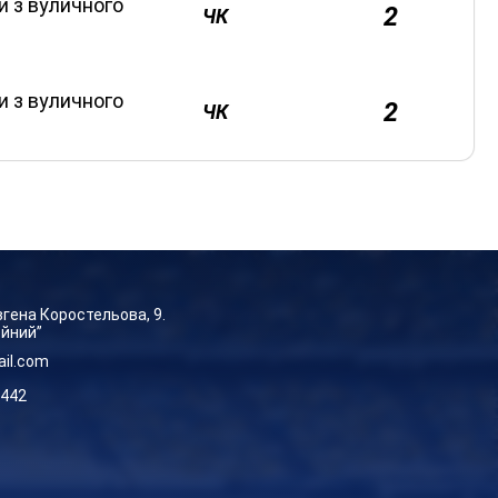
и з вуличного
2
ЧК
и з вуличного
2
ЧК
Євгена Коростельова, 9.
ейний”
ail.com
-442