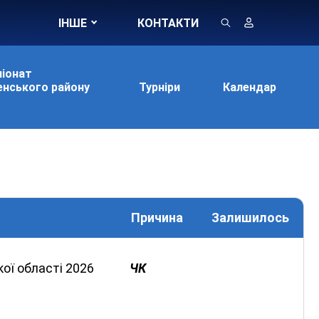
ІНШЕ
КОНТАКТИ
іонат
нського району
Турніри
Календар
Причина
Залишилось
ої області 2026
ЧК