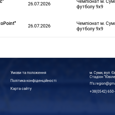
с"
Чемпіонат м. Сум
26.07.2026
футболу 9х9
oPoint"
Чемпіонат м. Сум
26.07.2026
футболу 9х9
Умови та положення
м. Суми, вул. 
Стадіон “Ювіл
Політика конфіденційності
ffs.region@gm
Карта сайту
+38(0542) 650