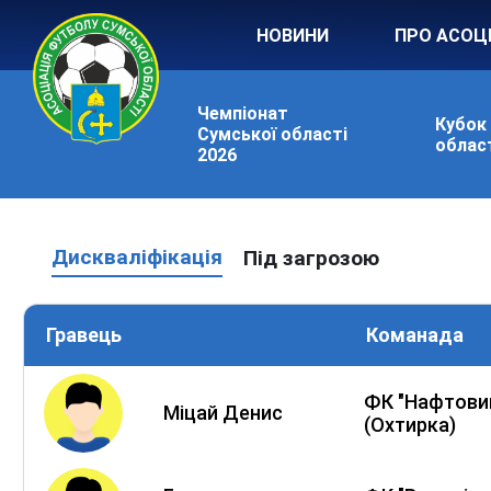
НОВИНИ
ПРО АСОЦ
Чемпіонат
Кубок
Сумської області
област
2026
Дискваліфікація
Під загрозою
Гравець
Команада
ФК "Нафтови
Міцай Денис
(Охтирка)