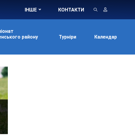
ІНШЕ
КОНТАКТИ
іонат
нського району
Турніри
Календар