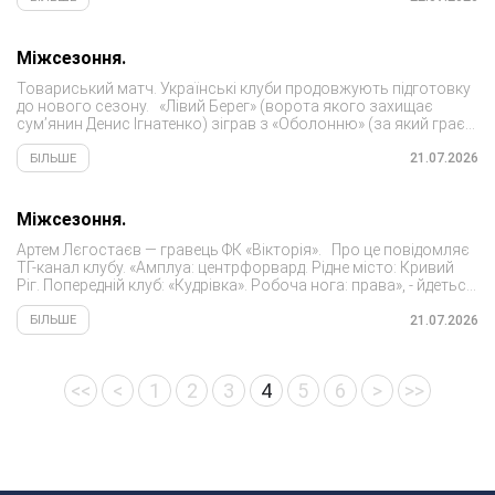
Міжсезоння.
Товариський матч. Українські клуби продовжують підготовку
до нового сезону. «Лівий Берег» (ворота якого захищає
сум’янин Денис Ігнатенко) зіграв з «Оболонню» (за який грає
охтирчанин Сергій Суханов) «Харків» (за...
21.07.2026
БІЛЬШЕ
Міжсезоння.
Артем Лєгостаєв — гравець ФК «Вікторія». Про це повідомляє
ТГ-канал клубу. «Амплуа: центрфорвард. Рідне місто: Кривий
Ріг. Попередній клуб: «Кудрівка». Робоча нога: права», - йдеться
у повідомленні. У новому...
21.07.2026
БІЛЬШЕ
<<
<
1
2
3
4
5
6
>
>>