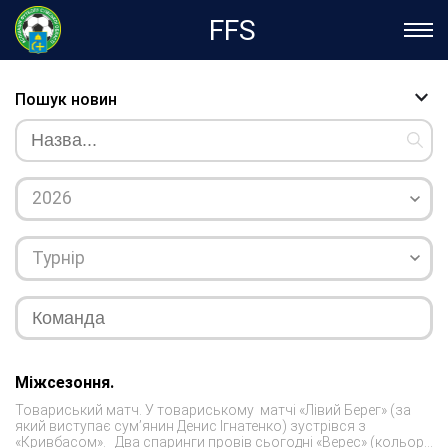
FFS
Пошук новин
2026
Турнір
Міжсезоння.
Товариський матч. У товариському матчі «Лівий Берег» (за
який виступає сум’янин Денис Ігнатенко) зустрівся з
«Кривбасом». Два спаринги провів сьогодні «Верес» (кольори