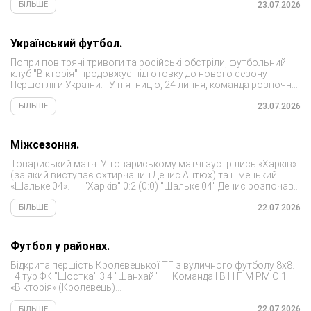
23.07.2026
БІЛЬШЕ
Український футбол.
Попри повітряні тривоги та російські обстріли, футбольний
клуб "Вікторія" продовжує підготовку до нового сезону
Першої ліги України. У п'ятницю, 24 липня, команда розпочне
сезон 2026–2027 років матчем проти "Фенікса-Маріуполя"....
23.07.2026
БІЛЬШЕ
Міжсезоння.
Товариський матч. У товариському матчі зустрілись «Харків»
(за який виступає охтирчанин Денис Антюх) та німецький
«Шальке 04». "Харків" 0:2 (0:0) "Шальке 04" Денис розпочав
гру на лаві...
22.07.2026
БІЛЬШЕ
Футбол у районах.
Відкрита першість Кролевецької ТГ з вуличного футболу 8х8.
4 тур ФК "Шостка" 3:4 "Шанхай" Команда І В Н П М РМ О 1
«Вікторія» (Кролевець)...
22.07.2026
БІЛЬШЕ