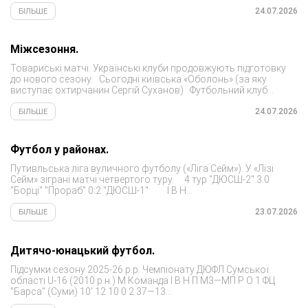
«Шахтар» грає футболіста із...
24.07.2026
БІЛЬШЕ
Міжсезоння.
Товариські матчі. Українські клуби продовжують підготовку
до нового сезону. Сьогодні київська «Оболонь» (за яку
виступає охтирчанин Сергій Суханов) Футбольний клуб
«Тростянець» проведе сьогодні матч з футбольним клубом
«Олімпія»...
24.07.2026
БІЛЬШЕ
Футбол у районах.
Путивльська ліга вуличного футболу («Ліга Сейм»). У «Лізі
Сейм» зіграні матчі четвертого туру. 4 тур "ДЮСШ-2" 3:0
"Борці" "Прораб" 0:2 "ДЮСШ-1" І В Н...
23.07.2026
БІЛЬШЕ
Дитячо-юнацький футбол.
Підсумки сезону 2025-26 р.р. Чемпіонату ДЮФЛ Сумської
області U-16 (2010 р.н.) М Команда I В Н П М3—МП Р O 1 ФЦ
"Барса" (Суми) 10' 12 10 0 2 37—13...