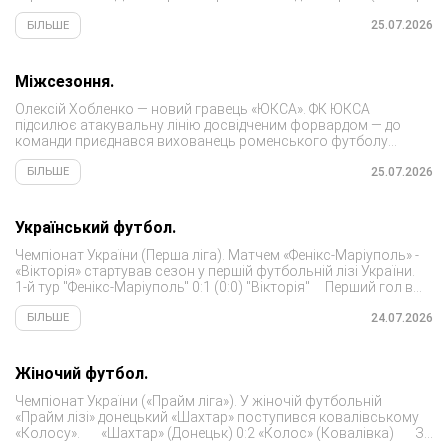
якого захищає роменчанин Владислав Шарай). ...
25.07.2026
БІЛЬШЕ
Міжсезоння.
Олексій Хобленко — новий гравець «ЮКСА». ФК ЮКСА
підсилює атакувальну лінію досвідченим форвардом — до
команди приєднався вихованець роменського футболу
Олексій Хобленко. Про це повідомляє ТГ-канал клубу.
«Вихованець академії...
25.07.2026
БІЛЬШЕ
Український футбол.
Чемпіонат України (Перша ліга). Матчем «Фенікс-Маріуполь» -
«Вікторія» стартував сезон у першій футбольній лізі України.
1-й тур "Фенікс-Маріуполь" 0:1 (0:0) "Вікторія" Перший гол в
сезоні забив...
24.07.2026
БІЛЬШЕ
Жіночий футбол.
Чемпіонат України («Прайм ліга»). У жіночій футбольній
«Прайм лізі» донецький «Шахтар» поступився ковалівському
«Колосу». «Шахтар» (Донецьк) 0:2 «Колос» (Ковалівка) За